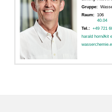
Gruppe:
Wasse
Raum:
106
40.04
Tel.:
+49 721 6
harald horn
∂
kit 
wasserchemie.eb