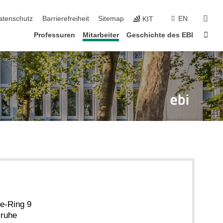
suc
atenschutz
Barrierefreiheit
Sitemap
EN
KIT
Star
Professuren
Mitarbeiter
Geschichte des EBI
e-Ring 9
sruhe